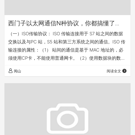
西门子以太网通信N种协议，你都搞懂了
吗？-转载
（一）ISO传输协议： ISO 传输连接用于 S7 站之间的数据
交换以及与PC 站，S5 站和第三方系统之间的通信。ISO 传
输连接的属性：（1） 站间的通信是基于 MAC 地址的，必
须使用CP卡，不能使用普通网卡。（2）使用数据块的数据
传输适用于最大8 Kbytes 的数据。（3）可使用
阅山
阅读全文
“SEND/RECEIVE”和“FETCH/WRITE” 服务实现数据传输。
（4）数据接收由对方通过 ISO 参考模型第 4 层进行确认。
（5）数据无法通过路由器传递。(ISO 不支持路由，因为此
协议是基于 MAC 地址而不是 I…