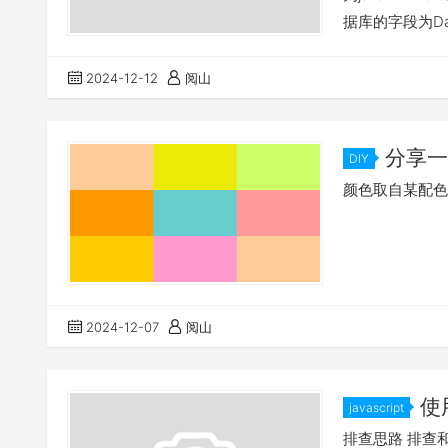
据库的字段为Da
验1： 以下查询
部分也需要清零
2024-12-12
阅山
分享一
DIY
分特殊需求
颜色取自某配色
2024-12-07
阅山
使
javascript
爆满100
排查思路 排查