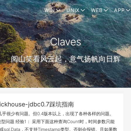
WIN
UNIX
WEB
APP
Claves
阅山笑看风云起，意气扬帆向日辉
lickhouse-jdbc0.7踩坑指南
，几乎很少有问题。但0.4版本以上，出现了各种各样的问题。
型问题 经验1： 采用下面这种查询Count时，时间参数只能
.Date或sql.Data，不支持Timestamp类型。否则会报错。且如果数