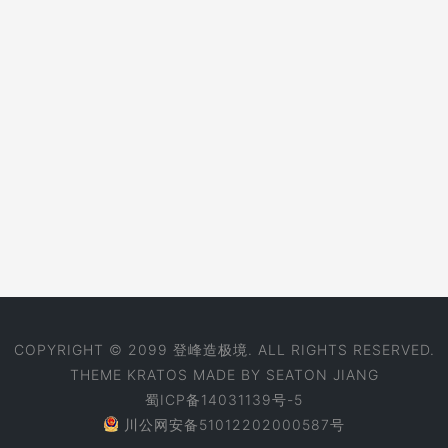
COPYRIGHT © 2099 登峰造极境. ALL RIGHTS RESERVED.
THEME
KRATOS
MADE BY
SEATON JIANG
蜀ICP备14031139号-5
川公网安备51012202000587号