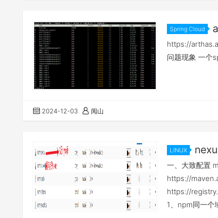
Spring Cloud
pendin
https://art
问题现象 一个sp
2024-12-03
阅山
nex
LINUX
的常见问题
一、大致配置 mav
https://maven
https://reg
1、npm同一个
决方法：