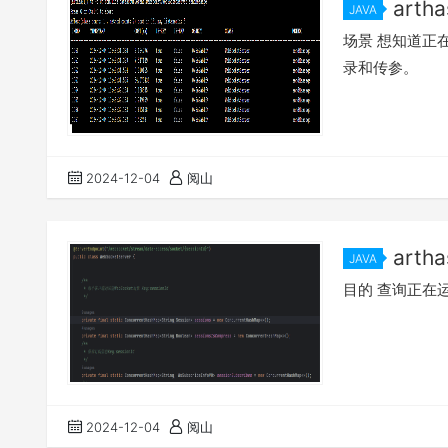
art
JAVA
场景 想知道正
录和传参。
2024-12-04
阅山
arth
JAVA
的值
目的 查询正在运
2024-12-04
阅山