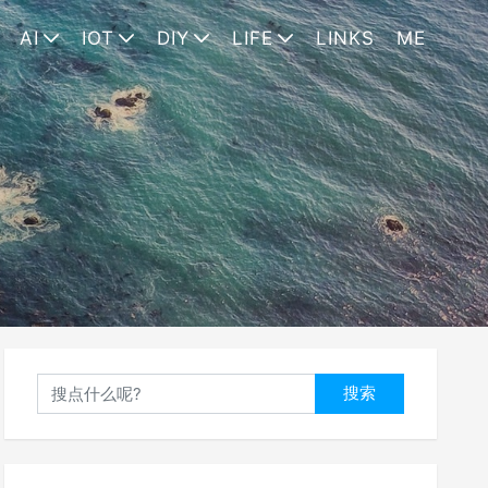
AI
IOT
DIY
LIFE
LINKS
ME
搜索