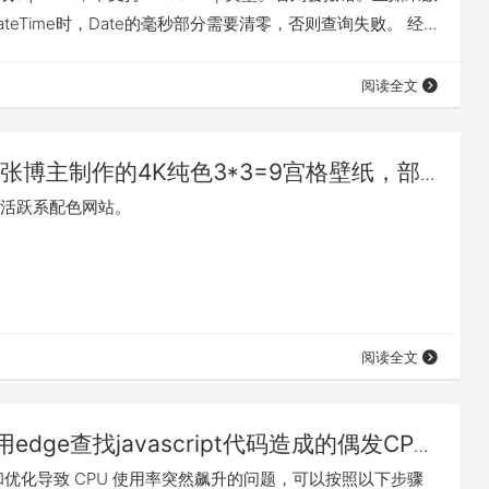
teTime时，Date的毫秒部分需要清零，否则查询失败。 经
方式，Date类型需要转成Timestamp类型，并且时间的毫秒
。
阅读全文
张博主制作的4K纯色3*3=9宫格壁纸，部
会用到
活跃系配色网站。
阅读全文
用edge查找javascript代码造成的偶发CPU
%的问题
和优化导致 CPU 使用率突然飙升的问题，可以按照以下步骤