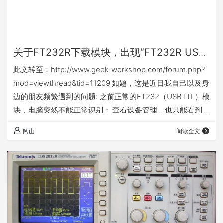
关于FT232R下载模块，出现“FT232R USB
UART”不识别的解决办法
此文转至：http://www.geek-workshop.com/forum.php?
mod=viewthread&tid=11209 如题，这是近日我自己以及身
边的朋友频繁遇到的问题: 之前正常的FT232（USBTTL）模
块，电脑突然不能正常识别； 查看设备管理，也只能看到一
个“FT232R USB UART”的未知设备； 换台电脑，此模块依
阅山
阅读全文
旧只能被识别出未知的“FT232R USB UART”设备，且重装
驱动无效。 我在实验多次后找到了相关解决办法，并分享给
大家。 开始解决问题： 先打开设备管理器，…