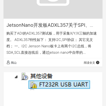
JetsonNano开发板ADXL357关于SPI、
I2C、GPIO的使用记录
购买了ADI的ADXL357测试板，用于采集X/Y/X三轴的加速
度。 ADXL357特性如下： 支持I2C,SPI协议； 其它见文
档； 一、I2C Jenson Nano板卡上有两个I2C总线，将
SDA,SCL直接连线后，通过jetson nano中自带的
i2cdetect/i2cdump/i2cget/i2cset即可检测到ADXL357的设
阅山
阅读全文
备ID是0x01。 然后按照datesheet，将其init至测量模式
后，即可然后按照正常操作读取数据结果。 参考连接：
https://github.com/linux-d…