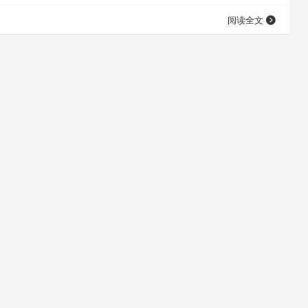
类型和字节序。文档里还提供了一个 fmt_b…
阅读全文