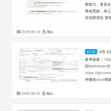
察能力，更是在
整体思路：来公
军招聘理念 雷
能做到不过度管
（只招“极强问
2026-06-23
阅山
能不能把问题拆
试是压力测试。
vs 
未分类
参考链接： https:
把Markdown
https://git.c
何修改docx模板 下
2/pandoc_do
存。
2026-06-19
阅山