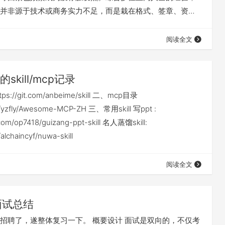
标并非源于技术或商务实力不足，而是栽在格式、签章、资
等细节失误上。 "我审标的时候，一个30万的标，光形式审
之一。这些不是能力问题，是没人给你列个清单打勾。" ——
阅读全文
国央企采购审查经验） "干标书培训十余年，见过太多企业通
，方案、报价都占优势，却栽在…
skill/mcp记录
ps://git.com/anbeime/skill 二、mcp目录
om/yzfly/Awesome-MCP-ZH 三、常用skill 写ppt :
.com/op7418/guizang-ppt-skill 名人蒸馏skill:
/alchaincyf/nuwa-skill
阅读全文
面试总结
招聘了，遂整体复习一下。 概要设计 面试是双向的，不仅考