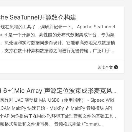
che SeaTunnel开源数仓构建
现在流程的工具了，调研并记录一下。 Apache SeaTunnel
eaTunnel 是一个开源的、高性能的分布式数据集成平台，专为海
、流处理和实时数据同步而设计。它能够高效地完成数据抽
，支持在数十种异构数据源之间进行无缝传输，广泛用于数
数仓构建、数据迁移和备份等场景。 Trino Trino 是一个“不
子”的超级联邦查询引擎。它自己不存数据，但可以用一条
阅读全文
存放在 MySQL、Elasticsearch、…
ed 6+1Mic Array 声源定位波束成形麦克风阵
列 UAC 驱动板 MA-USB8（使用指南） - Sipeed Wiki
M MaixPy 快速开始 - MaixPy 🎵 MaixPy 音频模块 API
io) 这个API为你提供了在MaixPy环境下处理音频文件的基础工具，
格式常量和文件读写类。 音频格式常量 (Format)
o 模块通过一个 Format 枚举定义了一套音频采样格式，用来统一