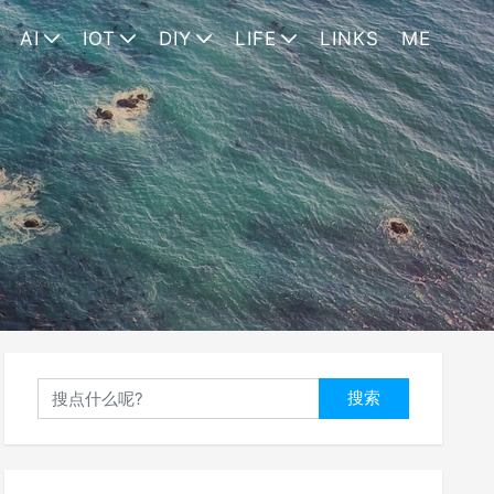
AI
IOT
DIY
LIFE
LINKS
ME
搜索