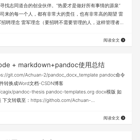
寻找志同道合的创业伙伴。“热爱才是做好所有事情的源泉”
司来的每一个人，都有非常大的责任，也有非常高的期望 雷
军招聘理念 雷军理念（要招聘不需要管理的人，这样管理者才
理）： 雷布斯可能的面试问题 马斯克招聘理念 马斯克理念：
题解决者”）能力 = 解决未知问题的速度 马斯克衡量标准：你
阅读全文
成物理/工程/逻辑基本事实，再从零推导解决方案。马斯克面
 马斯克排斥…
code + markdown+pandoc使用总结
//git.com/Achuan-2/pandoc_docx_template pandoc命令
文件转换成Word文档-CSDN博客
om/cagix/pandoc-thesis pandoc-templates.org docx模版 如
文转载至：https://githob.com/Achuan-
cx_template vs code配置 vs code 配置自动粘贴图片自动保
阅读全文