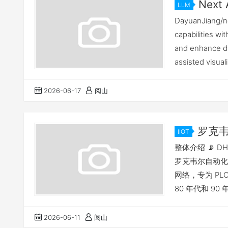
Next
LLM
DayuanJiang/nex
capabilities wi
and enhance d
assisted visua
2026-06-17
阅山
罗克韦尔
IIOT
GPT总结
整体介绍 📡 DH
罗克韦尔自动化（原
网络，专为 P
80 年代和 9
格汇总 参数 规格 通
必须相同） 最大
2026-06-11
阅山