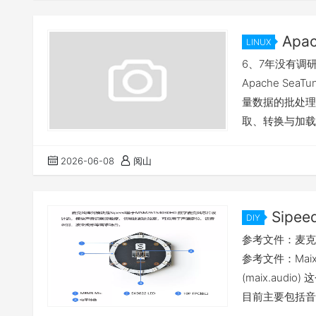
Apa
LINUX
6、7年没有调研
Apache S
量数据的批处理
取、转换与加载
据仓库入湖、实时
带存储，只动脑
2026-06-08
阅山
SQL，同时去查询你
Sipe
DIY
列
参考文件：麦克风阵
参考文件：MaixCA
(maix.aud
目前主要包括音频
maix.audi