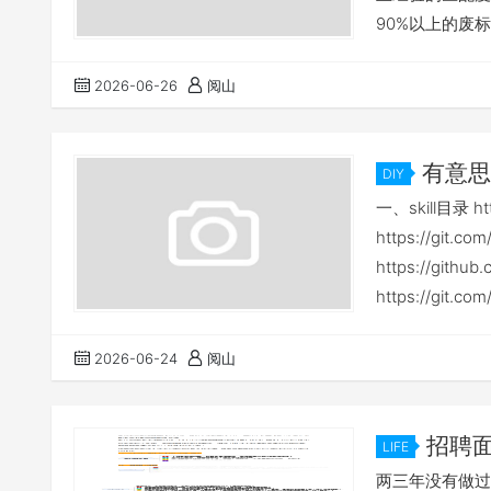
90%以上的废
料、报价一致性
查就能刷掉三分
2026-06-26
阅山
标书老易（7年
宵几天编制标书
有意思的
DIY
一、skill目录 htt
https://git.c
https://github
https://git.com
2026-06-24
阅山
招聘
LIFE
两三年没有做过