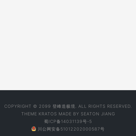
COPYRIGHT © 2099 登峰造极境. ALL RIGHTS RESERVED.
THEME
KRATOS
MADE BY
SEATON JIANG
蜀ICP备14031139号-5
川公网安备51012202000587号