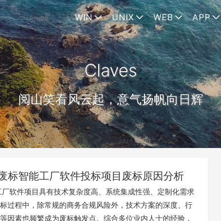
WIN
UNIX
WEB
APP
Claves
阅山笑看风云起，意气扬帆向日辉
废标智能工厂软件投标项目废标原因分析
工厂软件项目具有技术复杂度高、系统集成性强、定制化需求
标过程中，除常规的商务合规风险外，技术方案的深度、行
等因素也频繁成为废标触发点。综合多位业内人士的经验，