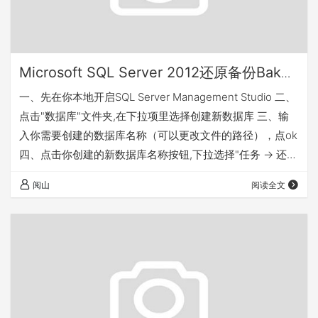
Microsoft SQL Server 2012还原备份Bak数
据库文件-日常笔记
一、先在你本地开启SQL Server Management Studio 二、
点击"数据库"文件夹,在下拉项里选择创建新数据库 三、输
入你需要创建的数据库名称（可以更改文件的路径），点ok
四、点击你创建的新数据库名称按钮,下拉选择"任务 → 还原
→ 数据库" 五、选择"设备",点击浏览 六、点击"添加" 再选择
阅山
阅读全文
OK 七、在选择恢复数据库操作里,给你需要恢复的.bak文件
勾上，再点击“选项”； 八、选择覆盖现有数据库，把“还原
为”的路径改为新创建的数据文件的路径（包括数据文件和
日志文件） 九、点击OK 完成