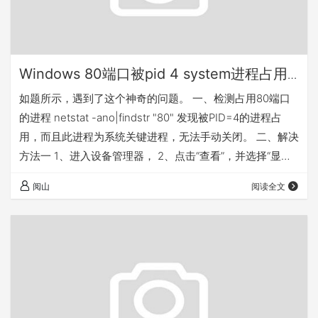
Windows 80端口被pid 4 system进程占用
的解决方法-日常笔记
如题所示，遇到了这个神奇的问题。 一、检测占用80端口
的进程 netstat -ano|findstr "80" 发现被PID=4的进程占
用，而且此进程为系统关键进程，无法手动关闭。 二、解决
方法一 1、进入设备管理器， 2、点击“查看”，并选择“显示
隐藏的设备” 3、点击“非即插即用驱动程序” 4、选
阅山
阅读全文
择"HTTP"并禁用 5、重启 三、解决方法二 1、打开注册表管
理器regedit 2、进入目录树：
HKEY_LOCAL_MACHINE\SYSTEM\CurrentControlSet\Ser
vices\HTTP …