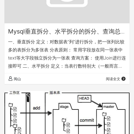
Mysql垂直拆分、水平拆分的拆分、查询总
结-日常笔记
一、垂直拆分 定义：对数据表“列”进行拆分，把一张列比较
多的表拆分为多张表 分表原则： 常用字段放在同一张表中
text等大字段独立拆分为一张表 查询方案： 使用Join进行连
接即可 二、水平拆分 定义：当表行数特别大（一般而言，
指千万级以上）时，分成小表 分表原则： 可按照对ID取
阅山
阅读全文
模%N的方式（或hexdec（MD5(某字符串)）%N），使ID
分散到N个表中 根据业务逻辑，可选择通过日期、地区等分
表 按照行数分表，如1~50,51~100（对查询没办法优化）
典型缺点： group by或order by 会发生…