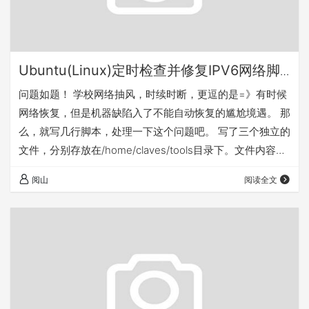
Ubuntu(Linux)定时检查并修复IPV6网络脚
本-日常笔记
问题如题！ 学校网络抽风，时续时断，更逗的是=》有时候
网络恢复，但是机器缺陷入了不能自动恢复的尴尬境遇。 那
么，就写几行脚本，处理一下这个问题吧。 写了三个独立的
文件，分别存放在/home/claves/tools目录下。文件内容如
下： #check.sh result=`ping6 bt.byr.cn -c 10 | grep
阅山
阅读全文
"min/avg/max" -c` if [ "$result" != "1" ]; then
date_tmp=`date` str_tmp="..........The host is…