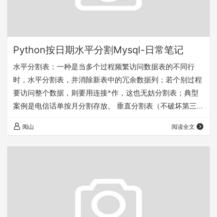
Python按日期水平分割Mysql-日常笔记
水平分割表：一种是当多个过程频繁访问数据表的不同行
时，水平分割表，并消除新表中的冗余数据列；若个别过程
要访问整个数据，则要用连接*作，这也无妨分割表；典型
案例是电信话单按月分割存放。 垂直分割表（不破坏第三范
式），一种是当多个过程频繁访问表的不同列时，可将表垂
阅山
阅读全文
直分成几个表，减少磁盘I/O（每行的数据列少，每页存的
数据行就多，相应占用的页就少），更新时不必考虑锁，没
有冗余数据。缺点是要在插入或删除数据时要考虑数据的完
整性，用存储过程维护。 # -*- coding: UTF-8 -*- import
MySQLdb …