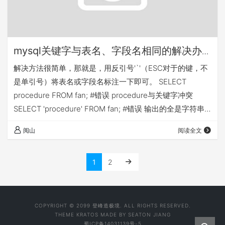
mysql关键字与表名、字段名相同的解决办
法-日常笔记
解决方法很简单，那就是，用反引号'`'（ESC对于的键，不
是单引号）将表名或字段名标注一下即可。 SELECT
procedure FROM fan; #错误 procedure与关键字冲突
SELECT 'procedure' FROM fan; #错误 输出的全是字符串
procedure SELECT `procedure` FROM fan; #正确
阅山
阅读全文
1
2
COPYRIGHT © 2099 登峰造极境. ALL RIGHTS RESERVED.
THEME
KRATOS
MADE BY
SEATON JIANG
蜀ICP备14031139号-5