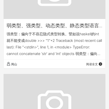
弱类型、强类型、动态类型、静态类型语言
的区别-迷惑笔记
强类型：偏向于不容忍隐式类型转换。譬如说haskell的int
就不能变成double >>> "1"+2 Traceback (most recent call
last): File "<stdin>", line 1, in <module> TypeError:
cannot concatenate 'str' and 'int' objects 弱类型：偏向于
容忍隐式类型转换。譬如说C语言的int可以变成double >
阅山
阅读全文
"1"+2 '12' 静态类型：编译的…