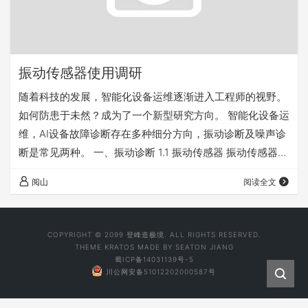
振动传感器使用调研
随着科技的发展，智能化设备运维逐渐进入工程师的视野。
如何防患于未然？成为了一个新型研究方向。 智能化设备运
维，AI设备故障诊断存在多种细分方向，振动诊断及噪声诊
断是常见两种。 一、振动诊断 1.1 振动传感器 振动传感器目
前常见的种类有电涡流位移传感器、激光位移传感器、压电
阅山
阅读全文
式加速度传感器、MEMS加速度传感器。 二、应用案例 2.1
轴振动检测 据说常用电涡流式传感器。 2.2 振动筛监测 振
动筛振动幅度较大，约2mm-8mm，通常检测矢量方向位移
COPYRIGHT © 2099 登峰造极境. ALL RIGHTS RESERVED.
和运动轨迹。 三、详细介绍 压电式加速度传感器 压电式加
THEME
KRATOS
MADE BY
SEATON JIANG
蜀ICP备14031139号-5
速度传感器基…
川公网安备51012202000587号