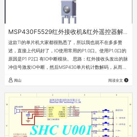
MSP430F5529红外接收机&红外遥控器解
码-使用教程
这款TI的单片机大家都很熟悉了，所以我也就不在多多赘
述，直接上代码好了，IO使用常用的P1.0口。使用P1.0口的
原因是P1 P2口 有IO中断模块。 思路：红外接收头发出的脉
冲信号激发IO中断，然后MSP430单片机计数解码，从而得
出遥控指令。 声明：代码由一位姓刘的大神用C51移植而
阅山
阅读全文
来，从此摘录者，定要铭记在心。 代码部分： #hongwai.h
/* * hongwai.h * * Created on: 2014-12-12 * Author: dell
*/ #ifndef HONGWAI_…