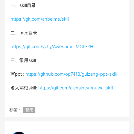
一、skill目录
https://git.com/anbeime/skill
二、mcp目录
https://git.com/yzfly/Awesome-MCP-ZH
三、常用skill
写ppt :
https://github.com/op7418/guizang-ppt-skill
名人蒸馏skill:
https://git.com/alchaincyf/nuwa-skill
标签：
暂无