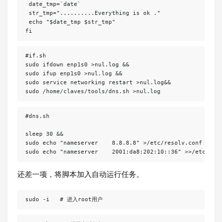
 date_tmp=`date`

 str_tmp="..........Everything is ok ."

 echo "$date_tmp $str_tmp"

#if.sh

sudo ifdown enp1s0 >nul.log &&

sudo ifup enp1s0 >nul.log &&

sudo service networking restart >nul.log&&

#dns.sh

sleep 30 &&

sudo echo "nameserver    8.8.8.8" >/etc/resolv.conf &&

sudo echo "nameserver    2001:da8:202:10::36" >>/etc/res
还差一项，将脚本加入自动运行任务。
sudo -i   # 进入root用户