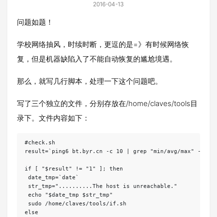
2016-04-13
问题如题！
学校网络抽风，时续时断，更逗的是=》有时候网络恢
复，但是机器缺陷入了不能自动恢复的尴尬境遇。
那么，就写几行脚本，处理一下这个问题吧。
写了三个独立的文件，分别存放在/home/claves/tools目
录下。文件内容如下：
#check.sh

result=`ping6 bt.byr.cn -c 10 | grep "min/avg/max" -c`

if [ "$result" != "1" ]; then

 date_tmp=`date`

 str_tmp="..........The host is unreachable."

 echo "$date_tmp $str_tmp"

 sudo /home/claves/tools/if.sh

else
