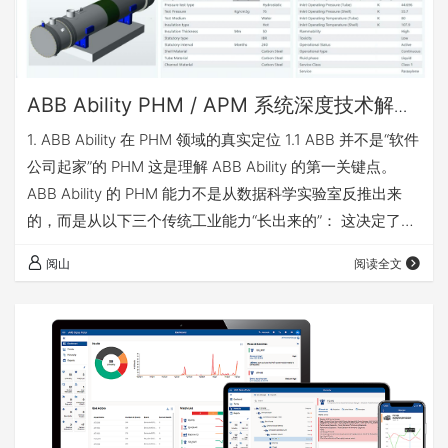
ABB Ability PHM / APM 系统深度技术解
析-—— 从工业控制基因到工程化 PHM 平台
1. ABB Ability 在 PHM 领域的真实定位 1.1 ABB 并不是“软件
的演进
公司起家”的 PHM 这是理解 ABB Ability 的第一关键点。
ABB Ability 的 PHM 能力不是从数据科学实验室反推出来
的，而是从以下三个传统工业能力“长出来的”： 这决定了
ABB 的 PHM 具备三个显著工程特征： 特征 含义 强机理 大
阅山
阅读全文
量使用一阶物理模型（first-principles） 强设备语义 资产模
型不是“标签集合”，而是工程对象 强 OT 融合 PHM 深度嵌
入控制系统，而非外挂 Verdan…