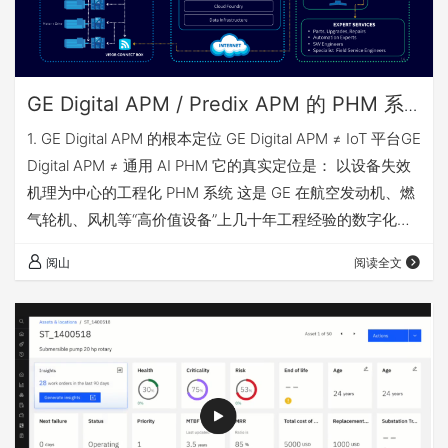
GE Digital APM / Predix APM 的 PHM 系
统深度解析——以工程机理与失效模式为核
1. GE Digital APM 的根本定位 GE Digital APM ≠ IoT 平台GE
心的工业级 PHM 架构
Digital APM ≠ 通用 AI PHM 它的真实定位是： 以设备失效
机理为中心的工程化 PHM 系统 这是 GE 在航空发动机、燃
气轮机、风机等“高价值设备”上几十年工程经验的数字化延
伸。 2. 系统整体架构（Predix 技术栈） 2.1 四层典型 PHM
阅山
阅读全文
架构 与 Maximo、Bently 的关键差异在于： GE 把“工程模
型”放在诊断与预测的核心位置 3. 核心对象模型：Failure
Mode Fi…