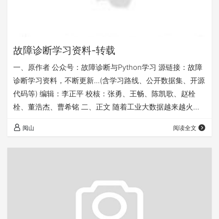
故障诊断学习资料-转载
一、原作者 公众号：故障诊断与Python学习 源链接：故障
诊断学习资料，不断更新...(含学习路线、公开数据集、开源
代码等) 编辑：李正平 校核：张勇、王畅、陈凯歌、赵栓
栓、董浩杰、曹希铭 二、正文 随着工业大数据越来越火，
智能制造也掀起了一番高潮，设备故障诊断与健康维护也成
阅山
阅读全文
为了新兴研究方向。本公众号对这方面资料进行了整理，希
望帮助到像本人一样刚入门的故障诊断初学者用更少的时间
步入正轨。希望大家能够提高自我学习能力，同时也希望一
起互相学习交流拓宽眼界。 积少成多，众人拾柴火焰高，若
您有任何建议、反馈或者学习资料与…