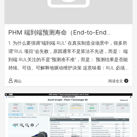
PHM 端到端预测寿命（End-to-End
RUL）-——从设备数据到可执行维护决策的
1. 为什么要强调“端到端 RUL” 在真实制造业场景中，很多所
工程化体系
谓“RUL 项目”会失败，原因通常不是算法不先进，而是： 端
到端 RUL关注的不是“预测准不准”，而是： 预测结果是否能
持续、可信、可解释地驱动维护决策 这意味着：RUL 必须
被设计为一个 系统能力（System Capability），而不是一
阅山
阅读全文
个孤立算法。 2. 端到端 RUL 的总体架构视角 从工程角度，
一个完整的 PHM RUL 系统至少包含 6 个层级： 展开为工业
可实施架构： 3. 数据层：端到端 RUL 的“地基工程” 3.1 RUL
的三…