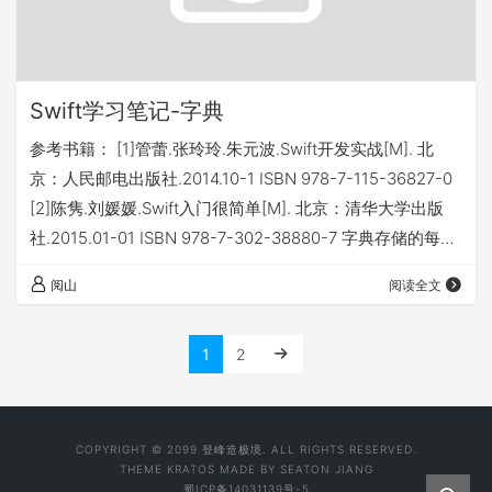
Swift学习笔记-字典
参考书籍： [1]管蕾.张玲玲.朱元波.Swift开发实战[M]. 北
京：人民邮电出版社.2014.10-1 ISBN 978-7-115-36827-0
[2]陈隽.刘媛媛.Swift入门很简单[M]. 北京：清华大学出版
社.2015.01-01 ISBN 978-7-302-38880-7 字典存储的每个
元素包含一个键(key) 和一个值。其中简直相互对应，而且
阅山
阅读全文
能存储的键和值都确定的。 一、字面值 [key:value] //一个
键值 [key1:value1,key2:value2...] //多个键值 二、…
1
2
COPYRIGHT © 2099 登峰造极境. ALL RIGHTS RESERVED.
THEME
KRATOS
MADE BY
SEATON JIANG
蜀ICP备14031139号-5