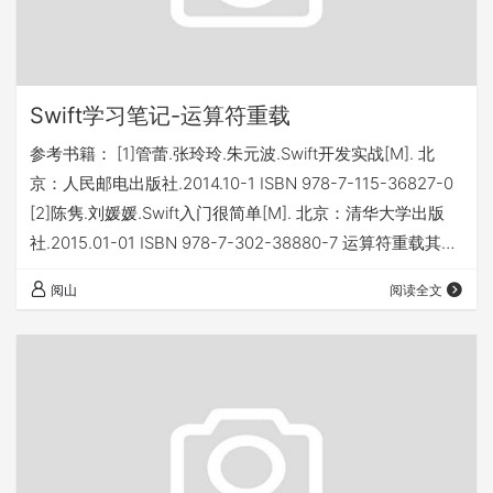
Swift学习笔记-运算符重载
参考书籍： [1]管蕾.张玲玲.朱元波.Swift开发实战[M]. 北
京：人民邮电出版社.2014.10-1 ISBN 978-7-115-36827-0
[2]陈隽.刘媛媛.Swift入门很简单[M]. 北京：清华大学出版
社.2015.01-01 ISBN 978-7-302-38880-7 运算符重载其实
是一种特殊的函数。特让已有的运算符也可以对自定义的类
阅山
阅读全文
和结构进行运算。 一、算术运算符重载 算数运算符分为
+、-、*、/ 四种，其都属于中置运算符，重载语法形式：
func 算术运算符 (参数:数据类型,...,…