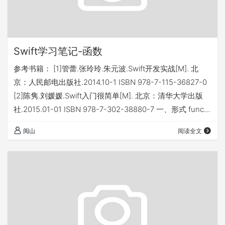
Swift学习笔记-函数
参考书籍： [1]管蕾.张玲玲.朱元波.Swift开发实战[M]. 北
京：人民邮电出版社.2014.10-1 ISBN 978-7-115-36827-0
[2]陈隽.刘媛媛.Swift入门很简单[M]. 北京：清华大学出版
社.2015.01-01 ISBN 978-7-302-38880-7 一、形式 func
函数名(参数表)->返回值类型 { 语句 } 二、无参函数 func
阅山
阅读全文
printaa(){ //即使无参，()也不能省略 } printaa() //调用方式
二、有参函数 1、一般形…