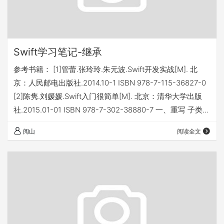
Swift学习笔记-继承
参考书籍： [1]管蕾.张玲玲.朱元波.Swift开发实战[M]. 北
京：人民邮电出版社.2014.10-1 ISBN 978-7-115-36827-0
[2]陈隽.刘媛媛.Swift入门很简单[M]. 北京：清华大学出版
社.2015.01-01 ISBN 978-7-302-38880-7 一、重写 子类可
以完全继承父类的属性、下表脚本以及方法。但是如果子类
阅山
阅读全文
相对父类特征做一下修改，这种修改方式就叫做重写。 1、
重写属性 1.1重写计算属性 语法形式： override var 属性名:
数据类型{ get{ ..…