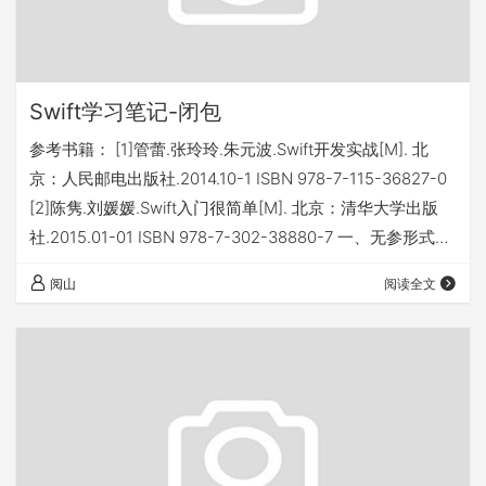
Swift学习笔记-闭包
参考书籍： [1]管蕾.张玲玲.朱元波.Swift开发实战[M]. 北
京：人民邮电出版社.2014.10-1 ISBN 978-7-115-36827-0
[2]陈隽.刘媛媛.Swift入门很简单[M]. 北京：清华大学出版
社.2015.01-01 ISBN 978-7-302-38880-7 一、无参形式的
闭包表达式 语法形式： {()->返回值类型 in 语句 } let/var 闭
阅山
阅读全文
包表达式常量名称/闭包表达式变量名称/=无参形式的闭包
表达式 //定义的语法形式： 闭包表达式常量名称/闭包表达
式变量名称(…