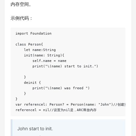
内存空间。
示例代码：
import Foundation

class Person{

    let name:String

    init(name: String){

        self.name = name

        print("\(name) start to init.")

    }

    deinit {

        print("\(name) was freed ")

    }

}

var referencel: Person? = Person(name: "John")//创建实
John start to init.