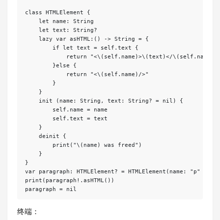
class HTMLElement {

    let name: String

    let text: String?

    lazy var asHTML:() -> String = {

        if let text = self.text {

            return "<\(self.name)>\(text)</\(self.name)>"
        }else {

            return "<\(self.name)/>"

        }

    }

    init (name: String, text: String? = nil) {

        self.name = name

        self.text = text

    }

    deinit {

        print("\(name) was freed")

    }

}

var paragraph: HTMLElement? = HTMLElement(name: "p" , tex
print(paragraph!.asHTML())

终端：