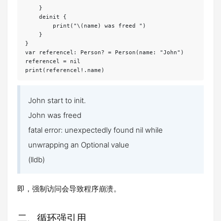
    }

    deinit {

        print("\(name) was freed ")

    }

}

var referencel: Person? = Person(name: "John")

referencel = nil

print(referencel!.name)
John start to init.
John was freed
fatal error: unexpectedly found nil while
unwrapping an Optional value
(lldb)
即，强制访问会导致程序崩溃。
二、循环强引用