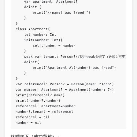
    var apartment: Apartment?

    deinit {

        print("\(name) was freed ")

    }

}

class Apartment{

    let number: Int

    init(number: Int){

        self.number = number

    }

    weak var tenant: Person?//使用weak关键字（必须为可变存储属
    deinit{

        print("Apartment #\(number) was freed")

    }

}

var referencel: Person? = Person(name: "John")

var number: Apartment? = Apartment(number: 74)

print(referencel?.name)

print(number?.number)

referencel!.apartment=number

number!.tenant = referencel

referencel = nil

终端如下（成功释放）：