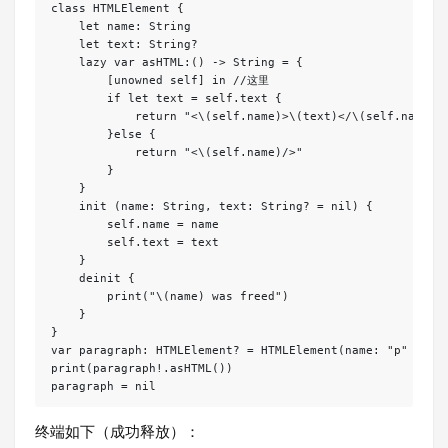
class HTMLElement {

    let name: String

    let text: String?

    lazy var asHTML:() -> String = {

        [unowned self] in //这里

        if let text = self.text {

            return "<\(self.name)>\(text)</\(self.name)>"
        }else {

            return "<\(self.name)/>"

        }

    }

    init (name: String, text: String? = nil) {

        self.name = name

        self.text = text

    }

    deinit {

        print("\(name) was freed")

    }

}

var paragraph: HTMLElement? = HTMLElement(name: "p" , tex
print(paragraph!.asHTML())

终端如下（成功释放）：