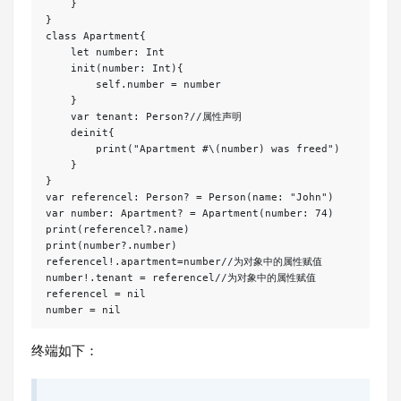
    }

}

class Apartment{

    let number: Int

    init(number: Int){

        self.number = number

    }

    var tenant: Person?//属性声明

    deinit{

        print("Apartment #\(number) was freed")

    }

}

var referencel: Person? = Person(name: "John")

var number: Apartment? = Apartment(number: 74)

print(referencel?.name)

print(number?.number)

referencel!.apartment=number//为对象中的属性赋值

number!.tenant = referencel//为对象中的属性赋值

referencel = nil

终端如下：