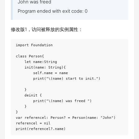
John was freed
Program ended with exit code: 0
修改版1，访问被释放的实例属性：
import Foundation

class Person{

    let name:String

    init(name: String){

        self.name = name

        print("\(name) start to init.")

    }

    deinit {

        print("\(name) was freed ")

    }

}

var referencel: Person? = Person(name: "John")

referencel = nil

print(referencel?.name)