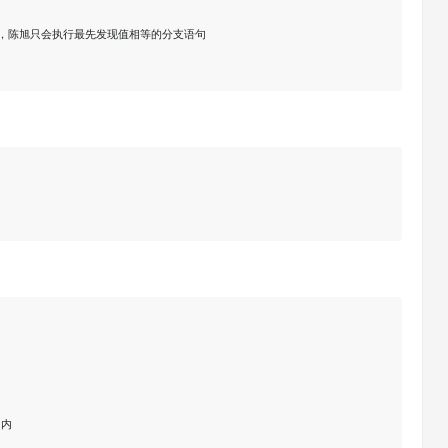
同，陈旭只会执行最先发现值相等的分支语句

内
