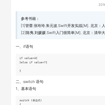
201
参考书籍：
[1]管蕾.张玲玲.朱元波.Swift开发实战[M]. 北京：人民邮电
[2]陈隽.刘媛媛.Swift入门很简单[M]. 北京：清华大学出版
一、if语句
if value<4{

}else if value<7{

二、switch 语句
1、基本语句
switch (表达式)

{
