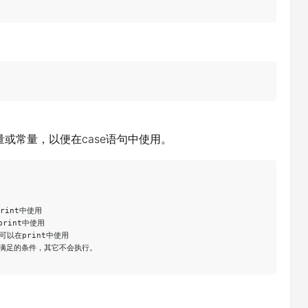
变量或常量，以便在case语句中使用。
rint中使用

print中使用

且可以在print中使用

先满足的条件，其它不会执行。
