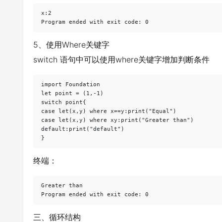
x:2 

5、使用Where关键字
switch 语句中可以使用where关键字增加判断条件
import Foundation

let point = (1,-1)

switch point{

case let(x,y) where x==y:print("Equal")

case let(x,y) where x
y:print("Greater than")

default:print("default")

终端：
Greater than

三、循环结构