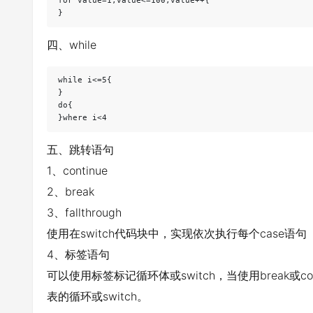
for value=1;value<=100;value++{

四、while
while i<=5{

}

do{

五、跳转语句
1、continue
2、break
3、fallthrough
使用在switch代码块中，实现依次执行每个case语句
4、标签语句
可以使用标签标记循环体或switch，当使用break或
表的循环或switch。