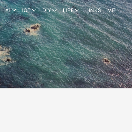
AI
IOT
DIY
LIFE
LINKS
ME