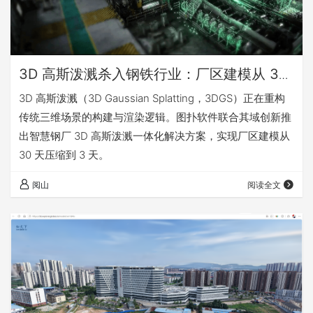
3D 高斯泼溅杀入钢铁行业：厂区建模从 30
天压到 3 天-转载
3D 高斯泼溅（3D Gaussian Splatting，3DGS）正在重构
传统三维场景的构建与渲染逻辑。图扑软件联合其域创新推
出智慧钢厂 3D 高斯泼溅一体化解决方案，实现厂区建模从
30 天压缩到 3 天。
阅山
阅读全文