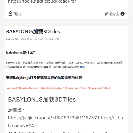
https://tools.nsdt.cloud/RoadPro/
阅山
阅读全文
BABYLONJS加载3DTiles
源链接：
https://juejin.cn/post/7163183733611167781https://githu
b.com/NASA-