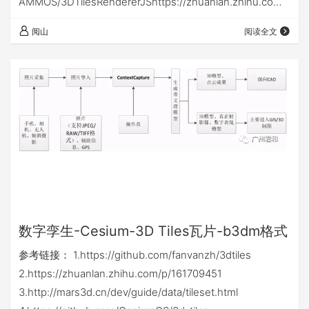
AMMOS/3DTilesRendererJShttps://zhuanlan.zhihu.com/
p/392825571 看这个
阅山
阅读全文
https://blog.csdn.net/a15869177784/article/details/12765
0277
数字孪生-Cesium-3D Tiles瓦片-b3dm格式
参考链接： 1.https://github.com/fanvanzh/3dtiles
2.https://zhuanlan.zhihu.com/p/161709451
3.http://mars3d.cn/dev/guide/data/tileset.html