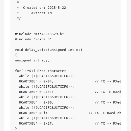
 *

 *  Created on: 2015-5-22

 *      Author: TM

 */

#include "msp430F5529.h"

#include "voice.h"

void delay_voice(unsigned int ms)

{

unsigned int i,j;

for( i=0;i
 RXed character

  while (!(UCA0IFG&UCTXIFG));

  UCA0TXBUF = 0x04;                    // TX -> RXed char
  while (!(UCA0IFG&UCTXIFG));

  UCA0TXBUF = 0x41;                    // TX -> RXed char
  while (!(UCA0IFG&UCTXIFG));

  UCA0TXBUF = 0x00;                    // TX -> RXed char
  while (!(UCA0IFG&UCTXIFG));

  UCA0TXBUF = i;                    // TX -> RXed charact
  while (!(UCA0IFG&UCTXIFG));

  UCA0TXBUF = 0xEF;                    // TX -> RXed char
}
