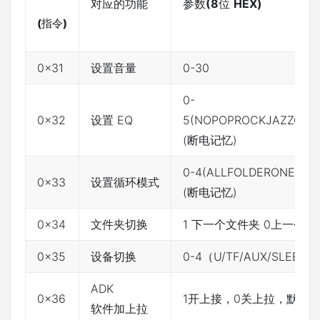
对应的功能
参数
(8
位
HEX)
(
指令
)
0x31
设置音量
0-30
0-
0x32
设置 EQ
5(NOPOPROCKJAZZCLAS
(断电记忆)
0-4(ALLFOLDERONERA
0x33
设置循环模式
(断电记忆)
0x34
文件夹切换
1 下一个文件夹 0上一个文
0x35
设备切换
0-4（U/TF/AUX/SLEEP/
ADK
0x36
1开上接，0关上拉，默认
软件加上拉