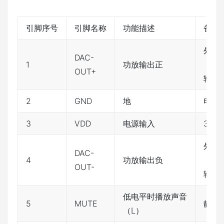
引脚序号
引脚名称
功能描述
备注
外接
DAC-
1
功放输出正
（3
OUT+
输出
2
GND
地
电源
3
VDD
电源输入
3.3V
外接
DAC-
4
功放输出负
（3
OUT-
输出
低电平时播放声音
5
MUTE
静音
（L）