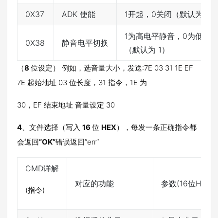
0X37
ADK 使能
1开起，0关闭（默认为1）
1为高电平静音，0为低电
0X38
静音电平切换
（默认为 1）
（
8
位设定） 例如，选音量大小，发送:7E 03 31 1E EF
7E 起始地址 03 位长度，31 指令，1E 为
30，EF 结束地址 音量设定 30
4
、文件选择（写入
16
位
HEX
），每发一条正确指令都
会返回
”OK”
错误返回”err”
CMD详解
对应的功能
参数(16位HEX)
(指令)