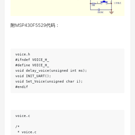
附MSP430F5529代码：
voice.h

#ifndef VOICE_H_

#define VOICE_H_

void delay_voice(unsigned int ms);

void INIT_UART();

void Set_Voice(unsigned char i);

voice.c

/*

 * voice.c
