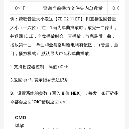
0x1F
查询当前播放文件夹内总数量
0-6553
例：读取音量大小发送【7E 02 11 EF】 则直接返回音量
大小（十六位） 注：1.当为单曲播放时，放完一曲停止，
并返回 IDLE，全盘播放时会一直播放，放完最后一曲，
播放第一曲，单曲和全盘播时断电均有记忆，（音量，曲
目，播放模式） 默认最大声音和单曲播放。
2.支持摇控器控制，码值 00FF
3.返回’err’时表示指令无法识别
3
、设置系统的参数（写入
8
位
HEX
），每发一条正确指
令都会返回
”OK”
错误返回”err”
CMD
详解