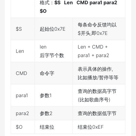
格式：
$S Len CMD para1 para2
$O
每条命令反馈均以
$S
起始位0x7E
$开头,即0x7E
len
Len + CMD +
Len
后字节个数
para1 + para2
表示具体的操作,
CMD
命令字
比如播放/暂停等等
查询的数据高字节
para1
参数1
(比如歌曲序号)
para2
参数2
查询的数据低字节
$O
结束位
结束位0xEF