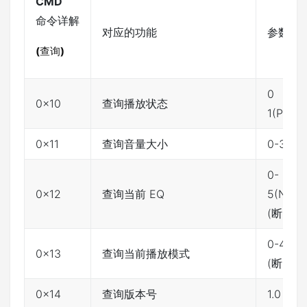
CMD
命令详解
对应的功能
参数
(A
(
查询
)
0 （ST
0x10
查询播放状态
1(PLAY
0x11
查询音量大小
0-30(
0-
0x12
查询当前 EQ
5(NOP
(断电记
0-4(A
0x13
查询当前播放模式
(断电记
0x14
查询版本号
1.0