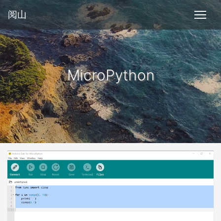
阅山
MicroPython