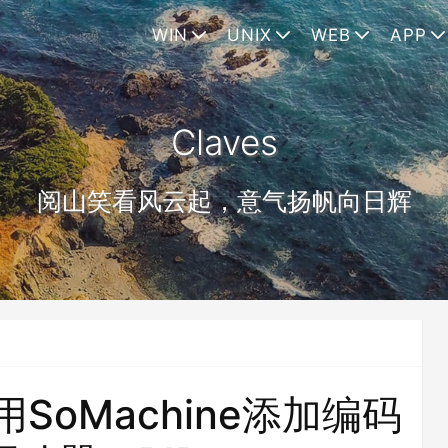
WIN
UNIX
WEB
APP
Claves
阅山笑看风云起，意气扬帆向日辉
用SoMachine添加编码