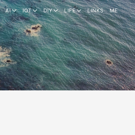
AI
IOT
DIY
LIFE
LINKS
ME