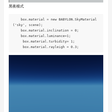
黑夜模式
    box.material = new BABYLON.SkyMaterial
('sky', scene);

    box.material.inclination = 0;

    box.material.luminance=1;

     box.material.turbidity= 1;

     box.material.rayleigh = 0.3;