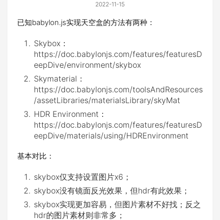
2022-11-15
已知babylon.js实现天空盒的方法有两种：
Skybox：
https://doc.babylonjs.com/features/featuresD
eepDive/environment/skybox
Skymaterial：
https://doc.babylonjs.com/toolsAndResources
/assetLibraries/materialsLibrary/skyMat
HDR Environment：
https://doc.babylonjs.com/features/featuresD
eepDive/materials/using/HDREnvironment
基本对比：
skybox仅支持设置图片x6；
skybox没有镜面反光效果，但hdr有此效果；
skybox实现更加容易，但图片素材不好找；反之
hdr的图片素材则非常多；