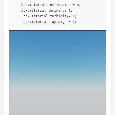
    box.material.inclination = 0;

    box.material.luminance=1;

     box.material.turbidity= 1;

     box.material.rayleigh = 2;