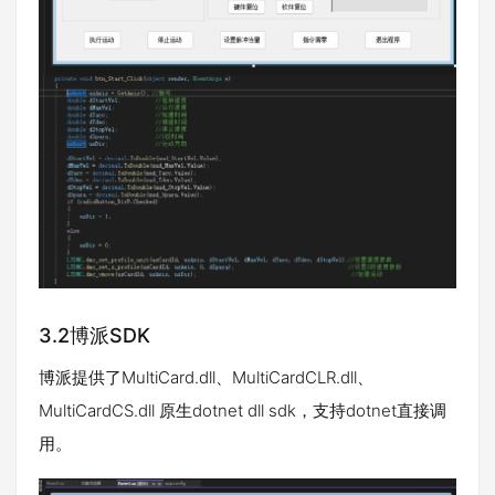
3.2博派SDK
博派提供了MultiCard.dll、MultiCardCLR.dll、
MultiCardCS.dll 原生dotnet dll sdk，支持dotnet直接调
用。