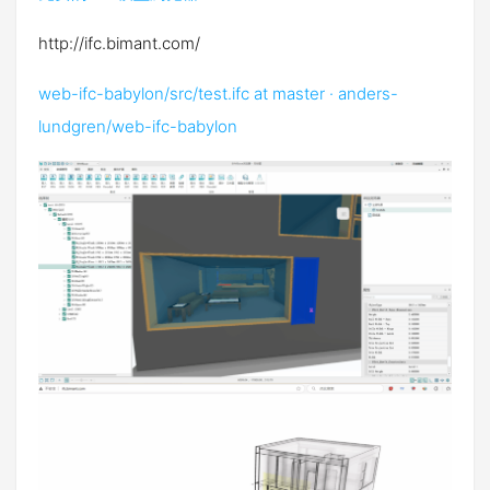
http://ifc.bimant.com/
web-ifc-babylon/src/test.ifc at master · anders-
lundgren/web-ifc-babylon