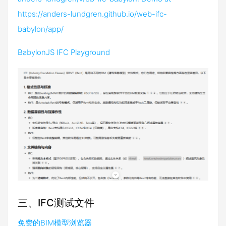
https://anders-lundgren.github.io/web-ifc-
babylon/app/
BabylonJS IFC Playground
三、IFC测试文件
免费的BIM模型浏览器