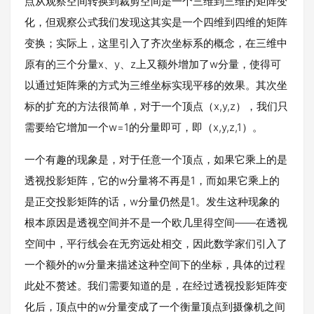
点从观察空间转换到裁剪空间是一个三维到三维的矩阵变
化，但观察公式我们发现这其实是一个四维到四维的矩阵
变换；实际上，这里引入了齐次坐标系的概念，在三维中
原有的三个分量x、y、z上又额外增加了w分量，使得可
以通过矩阵乘的方式为三维坐标实现平移的效果。其次坐
标的扩充的方法很简单，对于一个顶点（x,y,z），我们只
需要给它增加一个w=1的分量即可，即（x,y,z,1）。
一个有趣的现象是，对于任意一个顶点，如果它乘上的是
透视投影矩阵，它的w分量将不再是1，而如果它乘上的
是正交投影矩阵的话，w分量仍然是1。发生这种现象的
根本原因是透视空间并不是一个欧几里得空间——在透视
空间中，平行线会在无穷远处相交，因此数学家们引入了
一个额外的w分量来描述这种空间下的坐标，具体的过程
此处不赘述。我们需要知道的是，在经过透视投影矩阵变
化后，顶点中的w分量变成了一个衡量顶点到摄像机之间