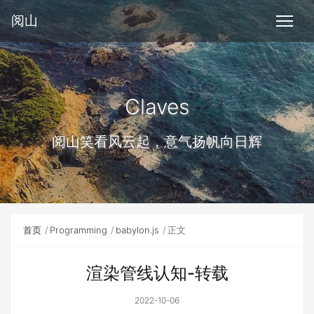
阅山
Claves
阅山笑看风云起，意气扬帆向日辉
首页
Programming
babylon.js
正文
渲染管线认知-转载
2022-10-06