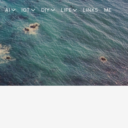
AI
IOT
DIY
LIFE
LINKS
ME