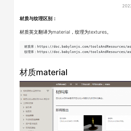
202
材质与纹理区别：
材质英文翻译为material，纹理为textures。
材质库：https://doc.babylonjs.com/toolsAndResources/ass
纹理库：https://doc.babylonjs.com/toolsAndResources/as
材质material