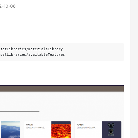
2-10-06
etLibraries/materialsLibrary

setLibraries/availableTextures