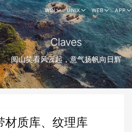
WIN
UNIX
WEB
APP
Claves
阅山笑看风云起，意气扬帆向日辉
s-自带材质库、纹理库