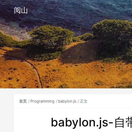
阅山
首页
Programming
babylon.js
正文
babylon.j