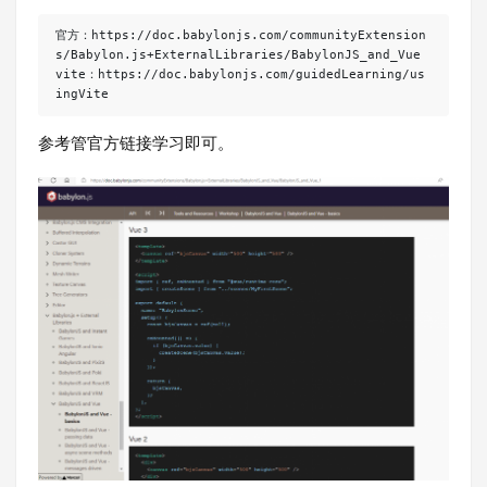
官方：https://doc.babylonjs.com/communityExtension
s/Babylon.js+ExternalLibraries/BabylonJS_and_Vue

vite：https://doc.babylonjs.com/guidedLearning/us
ingVite
参考管官方链接学习即可。