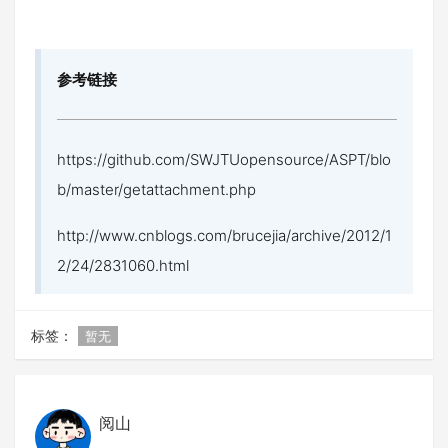
参考链接
https://github.com/SWJTUopensource/ASPT/blo
b/master/getattachment.php
http://www.cnblogs.com/brucejia/archive/2012/1
2/24/2831060.html
标签：
暂无
阅山