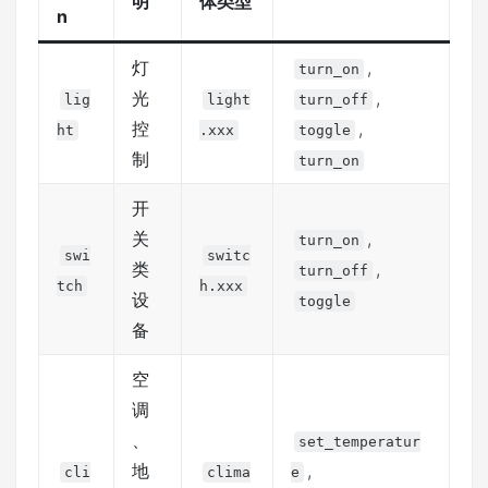
明
体类型
n
灯
,
turn_on
光
,
lig
light
turn_off
控
,
ht
.xxx
toggle
制
turn_on
开
关
,
turn_on
swi
switc
类
,
turn_off
tch
h.xxx
设
toggle
备
空
调
、
set_temperatur
地
,
cli
clima
e