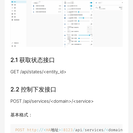
2.1 获取状态接口
GET /api/states/<entity_id>
2.2 控制下发接口
POST /api/services/<domain>/<service>
基本格式：
POST
http
:
/
/
<
HA
地址
>
:
8123
/
api
/
services
/
<
domain
>
/
<
s