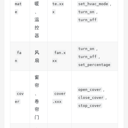
暖
,
mat
te.xx
set_hvac_mode
、
,
e
x
turn_on
温
turn_off
控
器
,
turn_on
风
fa
fan.x
,
turn_off
扇
n
xx
set_percentage
窗
帘
,
open_cover
、
cov
cover
,
close_cover
卷
er
.xxx
stop_cover
帘
门