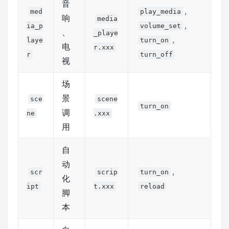
音
,
med
play_media
响
media
,
ia_p
volume_set
、
_playe
,
laye
turn_on
电
r.xxx
r
turn_off
视
场
景
sce
scene
turn_on
调
ne
.xxx
用
自
动
,
scr
scrip
turn_on
化
ipt
t.xxx
reload
脚
本