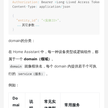
Authorization
:
 Bearer 
<
Long
-
Lived Access Token
>
Content
-
Type
:
 application
/
json

{
"entity_id"
:
"<实体ID>"
,
...
其它参数
...
}
domain的分类：
在 Home Assistant 中，每一种设备类型或逻辑组件，都
属于一个
domain（领域）
。
就像模块名，每个 domain 内提供若干个可执
domain
行的
。
service（服务）
例如：
Do
说
常见实
mai
常用服务