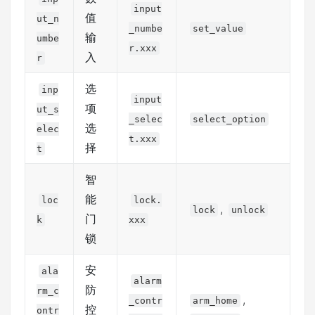
input
值
ut_n
_numbe
set_value
输
umbe
r.xxx
入
r
选
inp
input
项
ut_s
_selec
select_option
选
elec
t.xxx
择
t
智
能
loc
lock.
,
lock
unlock
门
k
xxx
锁
安
ala
alarm
防
rm_c
,
_contr
arm_home
控
ontr