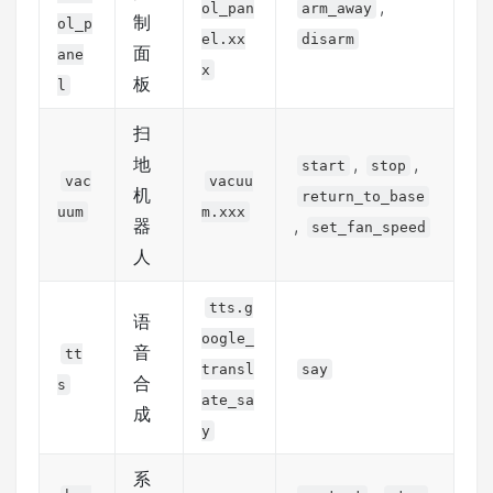
,
ol_pan
arm_away
制
ol_p
el.xx
disarm
面
ane
x
板
l
扫
地
,
,
start
stop
vac
vacuu
机
return_to_base
uum
m.xxx
器
,
set_fan_speed
人
tts.g
语
oogle_
音
tt
transl
say
合
s
ate_sa
成
y
系