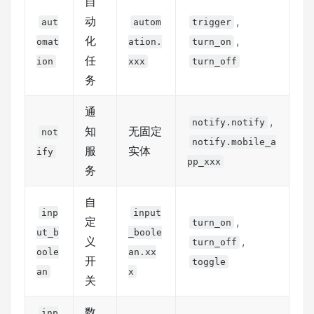
自
动
,
aut
autom
trigger
化
,
omat
ation.
turn_on
任
ion
xxx
turn_off
务
通
,
notify.notify
知
无固定
not
notify.mobile_a
服
实体
ify
pp_xxx
务
自
inp
input
定
,
turn_on
ut_b
_boole
义
,
turn_off
oole
an.xx
开
toggle
an
x
关
数
inp