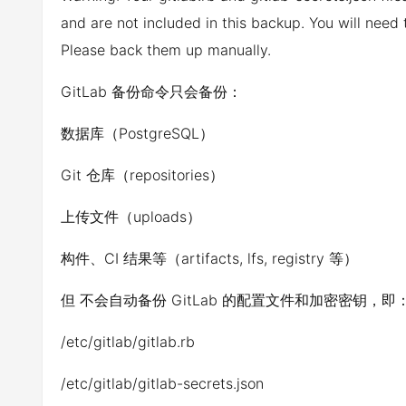
and are not included in this backup. You will need 
Please back them up manually.
GitLab 备份命令只会备份：
数据库（PostgreSQL）
Git 仓库（repositories）
上传文件（uploads）
构件、CI 结果等（artifacts, lfs, registry 等）
但 不会自动备份 GitLab 的配置文件和加密密钥，即
/etc/gitlab/gitlab.rb
/etc/gitlab/gitlab-secrets.json