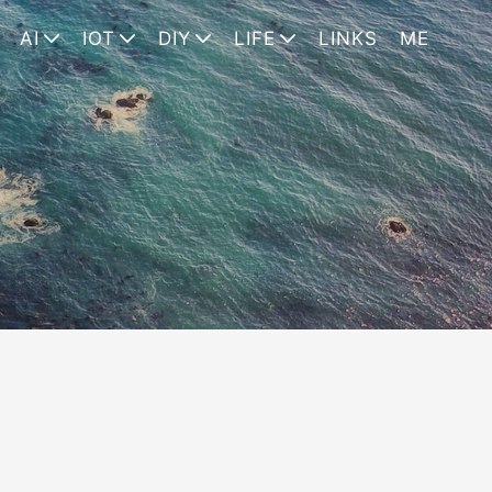
AI
IOT
DIY
LIFE
LINKS
ME