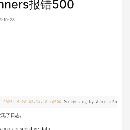
unners报错500
5-10-28
t 
2025
-
10
-
28
03
:
34
:
18
+
0000
 Processing by Admin
:
:
Runners
时候，发现了日志。
s contain sensitive data