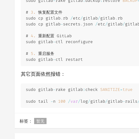
sudo gitlab
-
rake gitlab
:
backup
:
restore 
BACKUP
# 
3.
 恢复配置文件

sudo cp gitlab
.
rb 
/
etc
/
gitlab
/
gitlab
.
rb

sudo cp gitlab
-
secrets
.
json 
/
etc
/
gitlab
/
gitla
# 
4.
 重新配置 GitLab

sudo gitlab
-
ctl reconfigure

# 
5.
 重启服务

sudo gitlab
-
其它页面依然报错：
sudo gitlab
-
rake gitlab
:
check 
SANITIZE
=
true
sudo tail 
-
n 
100
/
var
/
log
/
gitlab
/
gitlab
-
rails
标签：
暂无