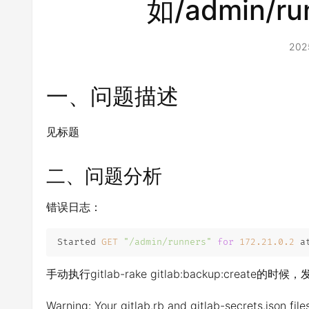
如/admin/r
202
一、问题描述
见标题
二、问题分析
错误日志：
Started 
GET
"/admin/runners"
for
172.21
.0
.2
 a
手动执行gitlab-rake gitlab:backup:create的
Warning: Your gitlab.rb and gitlab-secrets.json file