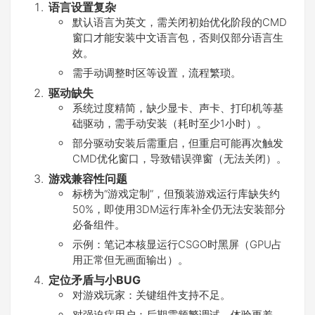
语言设置复杂
默认语言为英文，需关闭初始优化阶段的CMD
窗口才能安装中文语言包，否则仅部分语言生
效。
需手动调整时区等设置，流程繁琐。
驱动缺失
系统过度精简，缺少显卡、声卡、打印机等基
础驱动，需手动安装（耗时至少1小时）。
部分驱动安装后需重启，但重启可能再次触发
CMD优化窗口，导致错误弹窗（无法关闭）。
游戏兼容性问题
标榜为“游戏定制”，但预装游戏运行库缺失约
50%，即使用3DM运行库补全仍无法安装部分
必备组件。
示例：笔记本核显运行CSGO时黑屏（GPU占
用正常但无画面输出）。
定位矛盾与小BUG
对游戏玩家：关键组件支持不足。
对强迫症用户：后期需频繁调试，体验更差。