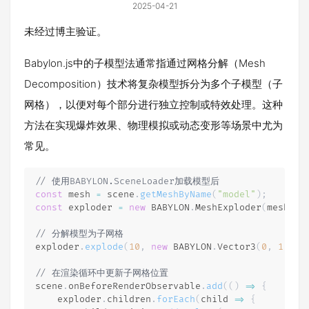
2025-04-21
未经过博主验证。
Babylon.js中的子模型法通常指通过网格分解（Mesh
Decomposition）​技术将复杂模型拆分为多个子模型（子
网格），以便对每个部分进行独立控制或特效处理。这种
方法在实现爆炸效果、物理模拟或动态变形等场景中尤为
常见。
// 使用BABYLON.SceneLoader加载模型后
const
 mesh 
=
 scene
.
getMeshByName
(
"model"
)
;
const
 exploder 
=
new
BABYLON
.
MeshExploder
(
mesh
)
;
// 分解模型为子网格
exploder
.
explode
(
10
,
new
BABYLON
.
Vector3
(
0
,
1
,
0
)
// 在渲染循环中更新子网格位置
scene
.
onBeforeRenderObservable
.
add
(
(
)
=>
{
    exploder
.
children
.
forEach
(
child
=>
{