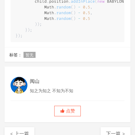
        child
.
position
.
addInPlace
(
new
BABYLON
.
Vec
            Math
.
random
(
)
-
0.5
,
            Math
.
random
(
)
-
0.5
,
            Math
.
random
(
)
-
0.5
)
)
;
}
)
;
}
)
;
标签：
暂无
阅山
知之为知之 不知为不知
点赞
< 上一篇
下一篇 >