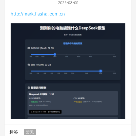
2025-03-09
http://mark.flashai.com.cn
标签：
暂无