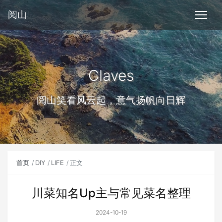
阅山
Claves
阅山笑看风云起，意气扬帆向日辉
首页
DIY
LIFE
正文
川菜知名Up主与常见菜名整理
2024-10-19