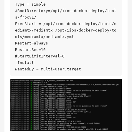
Type = simple

#RootDirectory=/opt/iios-docker-deploy/tool
s/frpcv1/

ExecStart = /opt/iios-docker-deploy/tools/m
ediamtx/mediamtx /opt/iios-docker-deploy/to
ols/mediamtx/mediamtx.yml

Restart=always

RestartSec=10

#StartLimitInterval=0

[Install]
