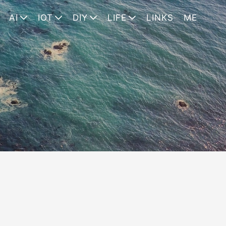
AI
IOT
DIY
LIFE
LINKS
ME