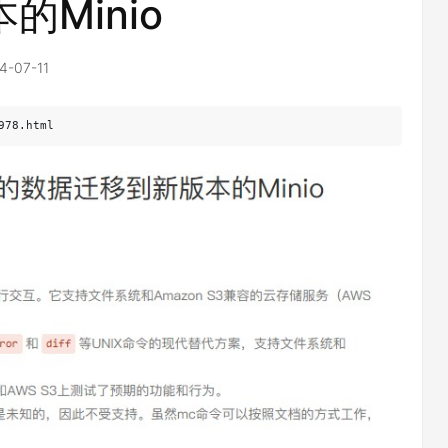
的Minio
4-07-11
978.html