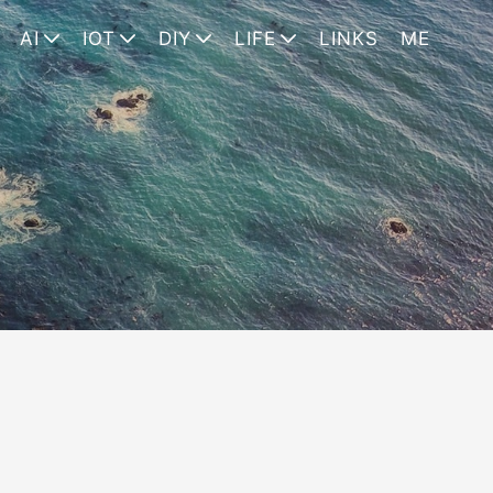
AI
IOT
DIY
LIFE
LINKS
ME