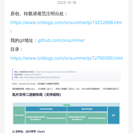
2023-12-19
原创。转载请规范注明出处：
https://www.cnblogs.com/onsummer/p/13252896.htm
l
我的git地址：
github.com/onsummer
目录：
https://www.cnblogs.com/onsummer/p/12799366.html