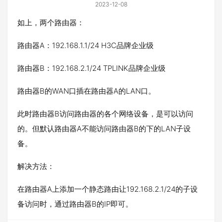
2023-12-08
如上，两个路由器：
路由器A：192.168.1.1/24 H3C品牌企业级
路由器B：192.168.2.1/24 TPLINK品牌企业级
路由器B的WAN口插在路由器A的LAN口。
此时路由器B访问路由器的各个网络设备，是可以访问
的。但默认路由器A不能访问路由器B的下的LAN子设
备。
解决方法：
在路由器A上添加一个静态路由让192.168.2.1/24的子设
备访问时，通过路由器B的IP即可。