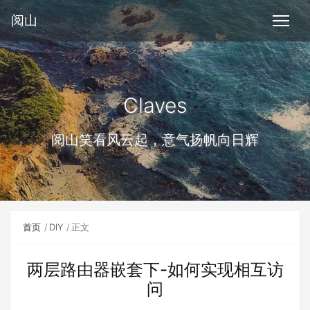
阅山
Claves
阅山笑看风云起，意气扬帆向日辉
首页
DIY
正文
两层路由器嵌套下-如何实现相互访
问