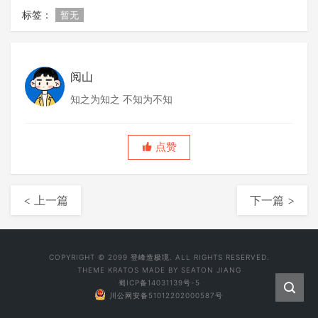
标签：
暂无
阅山
知之为知之 不知为不知
点赞
< 上一篇
下一篇 >
COPYRIGHT © 2099 登峰造极境. ALL RIGHTS RESERVED.
THEME
KRATOS
MADE BY
SEATON JIANG
蜀ICP备14031139号-5
川公网安备51012202000587号