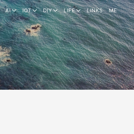
AI
IOT
DIY
LIFE
LINKS
ME