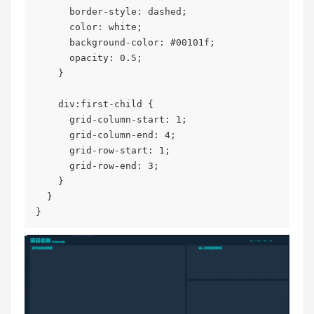
      border-style: dashed;

      color: white;

      background-color: #00101f;

      opacity: 0.5;

    }

    div:first-child {

      grid-column-start: 1;

      grid-column-end: 4;

      grid-row-start: 1;

      grid-row-end: 3;

    }

  }

}