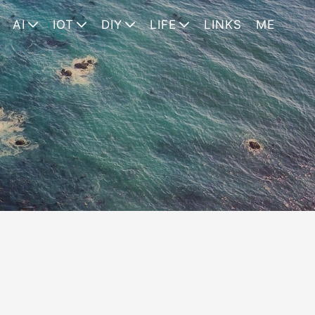
AI
IOT
DIY
LIFE
LINKS
ME