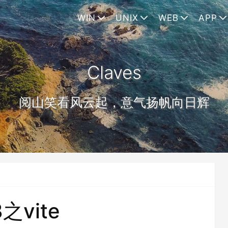
WIN
UNIX
WEB
APP
Claves
阅山笑看风云起，意气扬帆向日辉
之vite