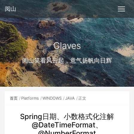
阅山
Claves
阅山笑看风云起，意气扬帆向日辉
首页
Platforms
WINDOWS
JAVA
正文
Spring日期、小数格式化注解
@DateTimeFormat、
@NumberFormat