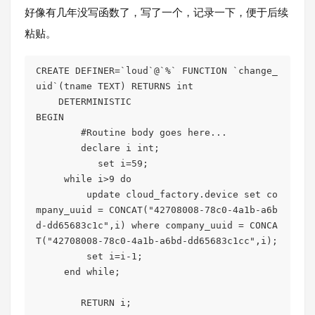
好像有几年没写函数了，写了一个，记录一下，便于后续
粘贴。
CREATE DEFINER=`loud`@`%` FUNCTION `change_
uid`(tname TEXT) RETURNS int

    DETERMINISTIC

BEGIN

	#Routine body goes here...

	declare i int;

	   set i=59;

     while i>9 do

         update cloud_factory.device set co
mpany_uuid = CONCAT("42708008-78c0-4a1b-a6b
d-dd65683c1c",i) where company_uuid = CONCA
T("42708008-78c0-4a1b-a6bd-dd65683c1cc",i);

         set i=i-1;

     end while;

	RETURN i;
