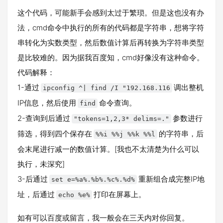
这个代码，可能新手会感到太过于繁琐。但是这也没有办
法，cmd命令中执行的所有的代码都是字符串，想将字符
串转化为实数类型，然后数值计算后再转换为字符串类型
是比较难的。因为据我百度知，cmd好像没有这种命令。
代码解释：
1-通过
调出整机
ipconfig ^| find /I "192.168.116
IP信息，然后使用
命令查询。
find
2-查询到后通过
参数进行
"tokens=1,2,3* delims=."
筛选，得到四个保存在
的字符串，后
%%i %%j %%k %%l
会末尾进行减一的数值计算。[我也不太清楚为什么可以
执行，未深究]
3-后通过
重新组合成完整IP地
set e=%a%.%b%.%c%.%d%
址，后通过
打印在屏幕上。
echo %e%
如有可以百度或留言，我一般会在三天内对你回复。