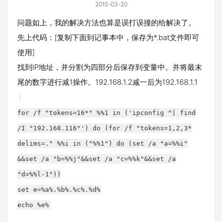
2015-03-20
问题如上，我的解决方法也算是误打误撞的给解决了。
先上代码：[复制下面到记事本中，保存为*.bat文件即可
使用]
找到IP地址，并分割为四部分后保存到变量中。并将最末
尾的数字进行减1操作。192.168.1.2减一后为192.168.1.1
for /f "tokens=16*" %%1 in ('ipconfig ^| find
/I "192.168.116"') do (for /f "tokens=1,2,3*
delims=." %%i in ("%%1") do (set /a "a=%%i"
&&set /a "b=%%j"&&set /a "c=%%k"&&set /a
"d=%%l-1"))
set e=%a%.%b%.%c%.%d%
echo %e%