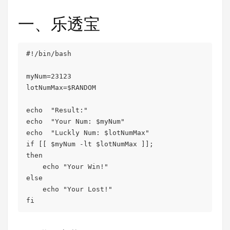
一、乐透宝
#!/bin/bash

myNum=23123

lotNumMax=$RANDOM

echo  "Result:"

echo  "Your Num: $myNum"

echo  "Luckly Num: $lotNumMax"

if [[ $myNum -lt $lotNumMax ]];

then

    echo "Your Win!"

else

    echo "Your Lost!"
