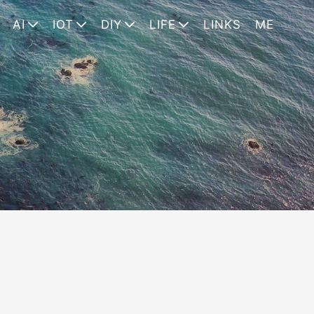
AI
IOT
DIY
LIFE
LINKS
ME