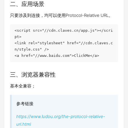
二、应用场景
只要涉及到连接，均可以使用Protocol-Relative URL。
<script src="//cdn.claves.cn/app.js"></scri
pt>

<link rel="stylesheet" href="//cdn.claves.c
n/style.css" />

<a href="//www.baidu.com">ClickMe</a>
三、浏览器兼容性
基本全兼容；
参考链接
https://www.ludou.org/the-protocol-relative-
url.html