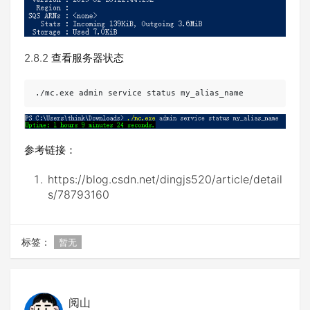
2.8.2 查看服务器状态
./mc.exe admin service status my_alias_name
参考链接：
https://blog.csdn.net/dingjs520/article/detail
s/78793160
标签：
暂无
阅山