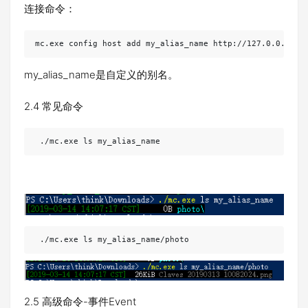
连接命令：
mc.exe config host add my_alias_name http://127.0.0.1:90
my_alias_name是自定义的别名。
2.4 常见命令
 ./mc.exe ls my_alias_name
 ./mc.exe ls my_alias_name/photo
2.5 高级命令-事件Event