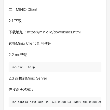
二、MINIO Client
2.1 下载
下载地址：https://minio.io/downloads.html
选择Minio Client 即可使用
2.2 mc帮助
mc.exe --help
2.3 连接到Minio Server
连接命令格式：
mc config host add <ALIAS><YOUR-S3-ENDPOINT><YOUR-ACCESS