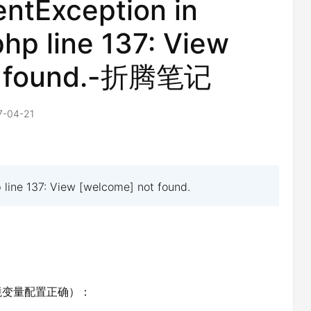
entException in
php line 137: View
t found.-折腾笔记
7-04-21
 line 137: View [welcome] not found.
。
境变量配置正确）：