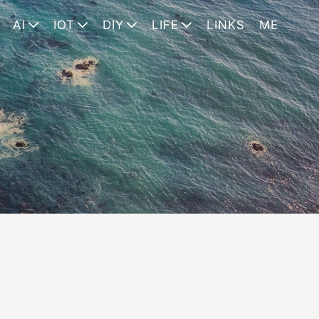
AI
IOT
DIY
LIFE
LINKS
ME