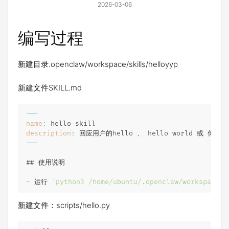
2026-03-06
编写过程
新建目录.openclaw/workspace/skills/helloyyp
新建文件SKILL.md
--
-
name
:
 hello
-
description
:
--
-
## 使用说明

-
 运行 
`
python3 /home/ubuntu/.openclaw/workspace/s
新建文件：scripts/hello.py