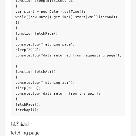
function sleep(milliseconds)

{

var start = new Date().getTime();

while((new Date().getTime()-start)<milliseconds)

{}

}

function fetchPage()

{

console.log("fetching page");

sleep(2000);

console.log("data returned from requesting page");

}

function fetchApi()

{

console.log("fetching api");

sleep(2000);

console.log('data return from the api');

}

fetchPage();

程序返回：
fetching page