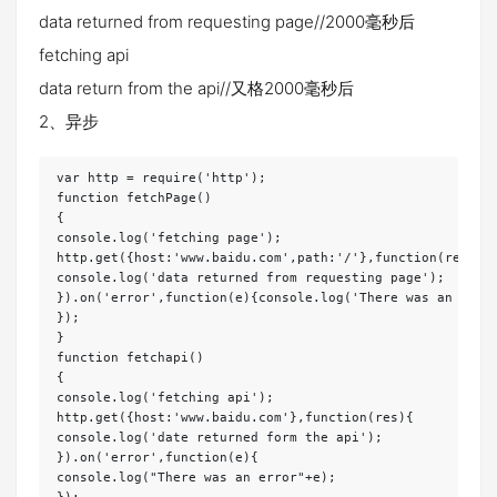
data returned from requesting page//2000毫秒后
fetching api
data return from the api//又格2000毫秒后
2、异步
var http = require('http');

function fetchPage()

{

console.log('fetching page');

http.get({host:'www.baidu.com',path:'/'},function(res){

console.log('data returned from requesting page');

}).on('error',function(e){console.log('There was an error
});

}

function fetchapi()

{

console.log('fetching api');

http.get({host:'www.baidu.com'},function(res){

console.log('date returned form the api');

}).on('error',function(e){

console.log("There was an error"+e);
