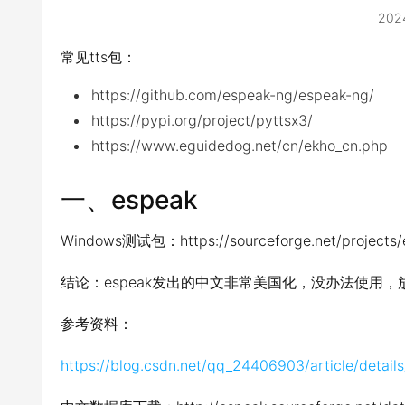
202
常见tts包：
https://github.com/espeak-ng/espeak-ng/
https://pypi.org/project/pyttsx3/
https://www.eguidedog.net/cn/ekho_cn.php
一、espeak
Windows测试包：https://sourceforge.net/projects/
结论：espeak发出的中文非常美国化，没办法使用，
参考资料：
https://blog.csdn.net/qq_24406903/article/detail