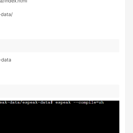
/index.html
data/
-data