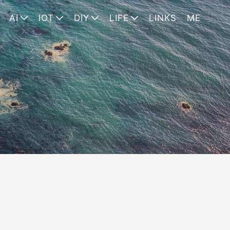
AI
IOT
DIY
LIFE
LINKS
ME