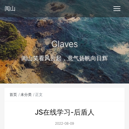
阅山
Claves
阅山笑看风云起，意气扬帆向日辉
首页
未分类
正文
JS在线学习-后盾人
2022-08-09